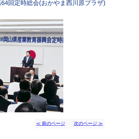
4回定時総会(おかやま西川原プラザ)
≪ 前のページ
次のページ ≫